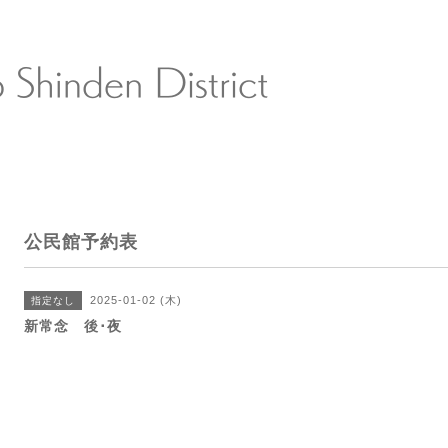
公民館予約表
2025-01-02 (木)
指定なし
新常念 後･夜