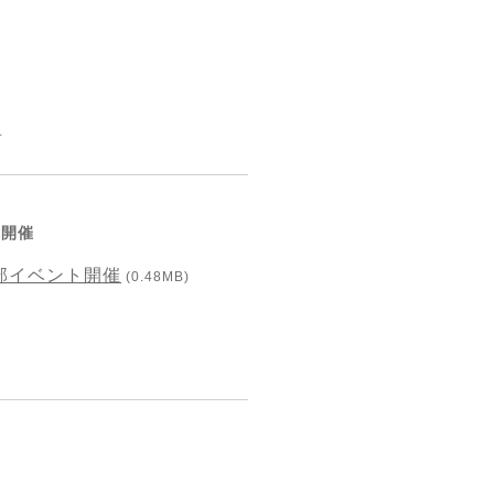
具
ト開催
成部イベント開催
(0.48MB)