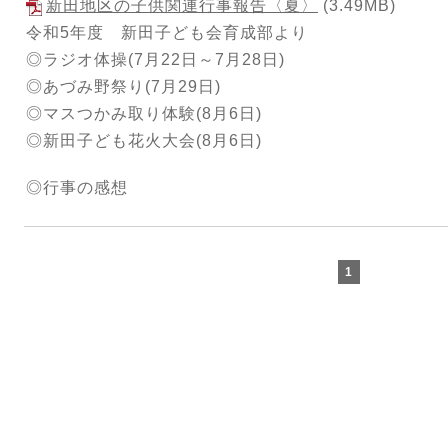
新田地区の子供関連行事報告〈夏〉
(3.49MB)
令和5年度 新田子ども会育成部より
◎ラジオ体操(7月22日～7月28日)
◎あづみ野祭り(7月29日)
◎マスつかみ取り体験(8月6日)
◎新田子ども花火大会(8月6日)
◎行事の感想
1