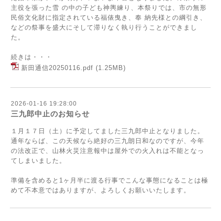
主役を張った雪 の中の子ども神輿練り、本祭りでは、市の無形
民俗文化財に指定されている福俵曳き、奉 納先様との綱引き、
などの祭事を盛大にそして滞りなく執り行うことができまし
た。
続きは・・・
新田通信20250116.pdf
(1.25MB)
2026-01-16 19:28:00
三九郎中止のお知らせ
１月１７日（土）に予定してました三九郎中止となりました。
通年ならば、この天候なら絶好の三九朗日和なのですが、今年
の法改正で、山林火災注意報中は屋外での火入れは不能となっ
てしまいました。
準備を含めると1ヶ月半に渡る行事でこんな事態になることは極
めて不本意ではありますが、よろしくお願いいたします。