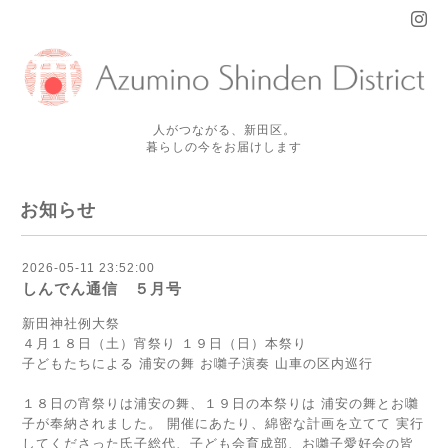
人がつながる、新田区。
暮らしの今をお届けします
お知らせ
2026-05-11 23:52:00
しんでん通信 ５月号
新田神社例大祭
４月１８日（土）宵祭り １９日（日）本祭り
子どもたちによる 浦安の舞 お囃子演奏 山車の区内巡行
１８日の宵祭りは浦安の舞、１９日の本祭りは 浦安の舞とお囃
子が奉納されました。 開催にあたり、綿密な計画を立てて 実行
してくださった氏子総代、子ども会育成部、お囃子愛好会の皆