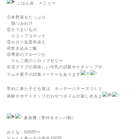
ごはん会 メニュー
①冬野菜をたっぷり
鶏つみれ汁
②さつまいもの
スコップコロッケ
③セロリ塩昆布会え
④炊き込みご飯
⑤季節のフルーツか
りんご煮のシロップゼリー
生活クラブの美味しい牛乳の試飲やケチャップや
ラムネ菓子の試食コーナーもあります
早めに来た子ども達は、カッテージチーズづくり
体験やポテトチップのおやつタイムが楽しめるよ
参加費（寄付＆カンパ制）
おとな：500円〜
ちゃんと食べる小学生200円