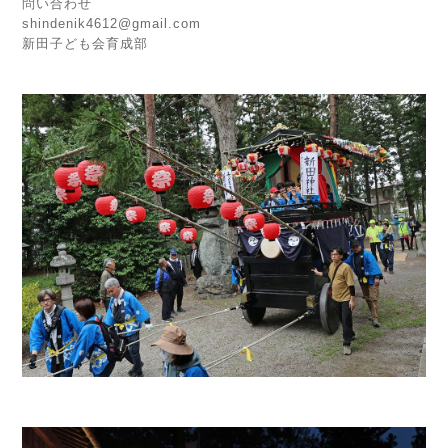
問い合わせ
shindenik4612@gmail.com
新⽥⼦ども会育成部